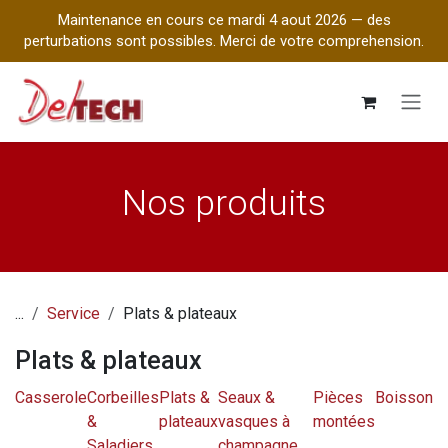
Maintenance en cours ce mardi 4 aout 2026 — des
perturbations sont possibles. Merci de votre comprehension.
Se rendre au contenu
Nos produits
...
Service
Plats & plateaux
Plats & plateaux
Casserole
Corbeilles
Plats &
Seaux &
Pièces
Boisson
&
plateaux
vasques à
montées
Saladiers
champagne