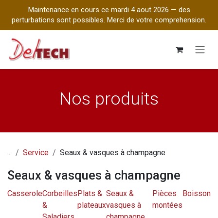
Maintenance en cours ce mardi 4 aout 2026 — des
perturbations sont possibles. Merci de votre comprehension.
Se rendre au contenu
Nos produits
...
Service
Seaux & vasques à champagne
Seaux & vasques à champagne
Casserole
Corbeilles
Plats &
Seaux &
Pièces
Boisson
&
plateaux
vasques à
montées
Saladiers
champagne