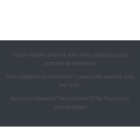
Tout le matériel proposé dans notre catalogue est la
propriété de
del-tech.be
Vous organisez un évènement? Louez votre vaisselle avec
Del-Tech !
Nos prix s'entendent TVA comprise (21%). Photos non
contractuelles
Politique de confidentialité et de vie privée
Contact