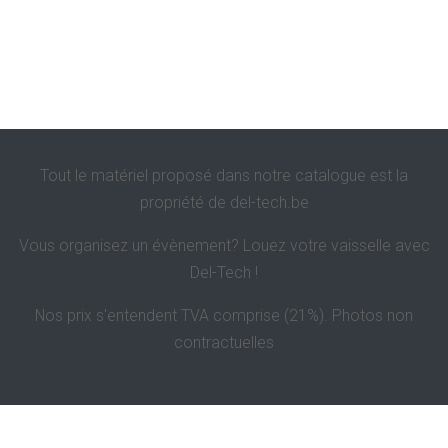
Tout le matériel proposé dans notre catalogue est la
propriété de
del-tech.be
Vous organisez un évènement? Louez votre vaisselle avec
Del-Tech !
Nos prix s'entendent TVA comprise (21%). Photos non
contractuelles
Politique de confidentialité et de vie privée
Contact