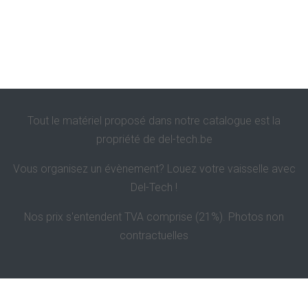
Tout le matériel proposé dans notre catalogue est la
propriété de
del-tech.be
Vous organisez un évènement? Louez votre vaisselle avec
Del-Tech !
Nos prix s'entendent TVA comprise (21%). Photos non
contractuelles
Politique de confidentialité et de vie privée
Contact