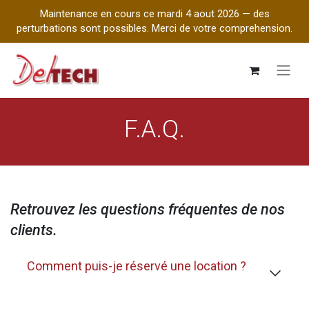
Maintenance en cours ce mardi 4 aout 2026 — des
perturbations sont possibles. Merci de votre comprehension.
Se rendre au contenu
F.A.Q.
Retrouvez les questions fréquentes de nos
clients.
Comment puis-je réservé une location ?