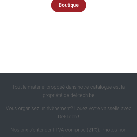
Boutique
Tout le matériel proposé dans notre catalogue est la
propriété de
del-tech.be
Vous organisez un évènement? Louez votre vaisselle avec
Del-Tech !
Nos prix s'entendent TVA comprise (21%). Photos non