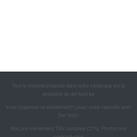
Tout le matériel proposé dans notre catalogue est la
propriété de
del-tech.be
Vous organisez un évènement? Louez votre vaisselle avec
Del-Tech !
Nos prix s'entendent TVA comprise (21%). Photos non
contractuelles