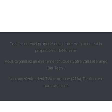
Tout le matériel proposé dans notre catalogue est la
propriété de
del-tech.be
Vous organisez un évènement? Louez votre vaisselle avec
Del-Tech !
Nos prix s'entendent TVA comprise (21%). Photos non
contractuelles
Politique de confidentialité et de vie privée
Contact